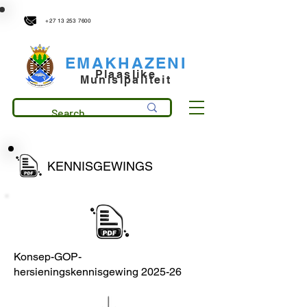
municipality@emakhazeni.gov.za
+27 13 253 7600
EMAKHAZENI
Plaaslike
Munisipaliteit
KENNISGEWINGS
Konsep-GOP-
hersieningskennisgewing 2025-26