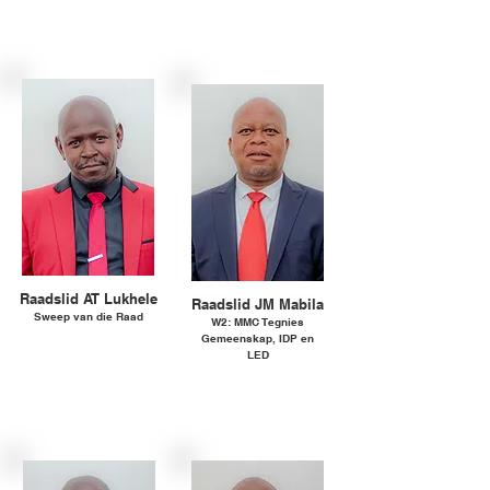
Party: ANC
Raadslid AT Lukhele
Raadslid JM Mabila
Sweep van die Raad
W2: MMC Tegnies
Gemeenskap, IDP en
Party: ANC
LED
Party: ANC