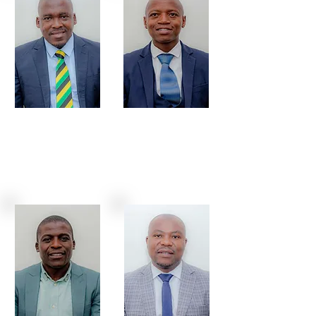
Cllr DM Mahlangu
Cllr SP Mthimunye
MPAC: Chairperson
Ward: 8
Party: ANC
Party: ANC