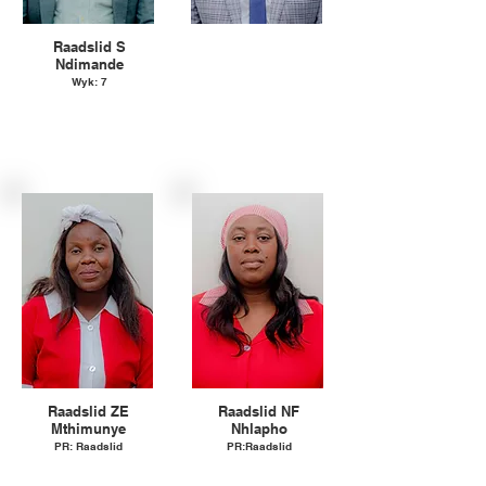
Cllr SP Masango
Raadslid S
PR Councilor
Ndimande
Wyk: 7
Party: ANC
Party: ANC
Raadslid ZE
Raadslid NF
Mthimunye
Nhlapho
PR: Raadslid
PR:Raadslid
Party: EFF
Party: EFF