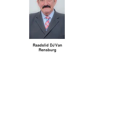
Raadslid DJ Van
Rensburg
PR:
Raadslid
Party: DA
Emakhazeni Plaaslike Munisipaliteit
Scheepersstraat 25
Belfast
1100
Posbus 17
Belfast