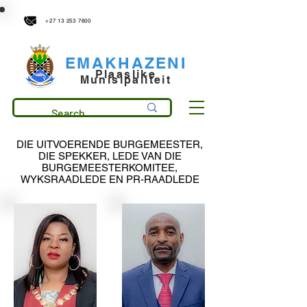
municipality@emakhazeni.gov.za
+27 13 253 7600
EMAKHAZENI
Plaaslike
Munisipaliteit
DIE UITVOERENDE BURGEMEESTER,
DIE SPEKKER, LEDE VAN DIE
BURGEMEESTERKOMITEE,
WYKSRAADLEDE EN PR-RAADLEDE