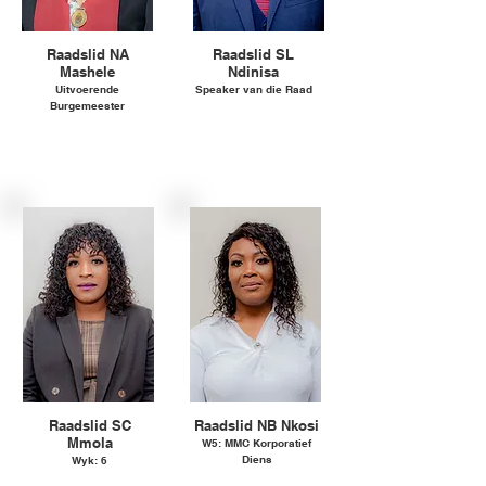
Raadslid NA
Raadslid SL
Mashele
Ndinisa
Uitvoerende
Speaker van die Raad
Burgemeester
Party: ANC
Party: ANC
Raadslid SC
Raadslid NB Nkosi
Mmola
W5: MMC Korporatief
Diens
Wyk: 6
Party: ANC